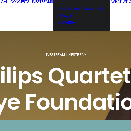
R CALL
CONCERTS
LIVESTREAMS
WHAT WE C
Livestream Concerts
| Page
Donate
LIVESTREAM
,
LIVESTREAM
ilips Quarte
ye Foundati