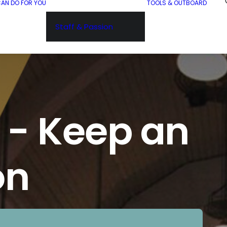
AN DO FOR YOU
TOOLS & OUTBOARD
Staff & Passion
t - Keep an
on