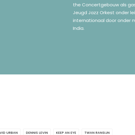
the Concertgebouw als gast
Jeugd Jazz Orkest onder le
internationaal door onder 
India.
VID URBAN
DENNIS LEVIN
KEEP AN EYE
TWAN RANSIJN