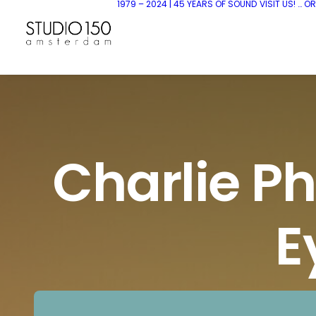
1979 – 2024 | 45 YEARS OF SOUND
VISIT US! … O
Charlie Ph
E