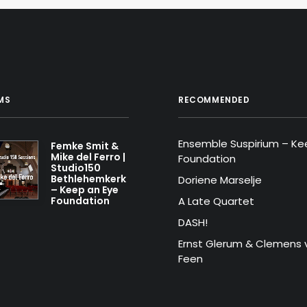
MS
RECOMMENDED
Ensemble Suspirium – Ke
Femke Smit &
Mike del Ferro |
Foundation
Studio150
Bethlehemkerk
Doriene Marselje
– Keep an Eye
Foundation
A Late Quartet
DASH!
Ernst Glerum & Clemens 
Feen